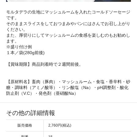
モルタデラの生地にマッシュルームを入れたコールドソーセージ
です。
そのままスライスをしておつまみやパンにはさんでお召し上がり
ください。
また、厚切りにしてマッシュルームの食感を楽しむのもお勧めし
ます。
※盛り付け例
１本／袋(280g前後)
【賞味期限】商品到着時で２週間前後。
【原材料名】畜肉（豚肉）・マッシュルーム・食塩・香辛料・砂
糖・調味料（アミノ酸等）・リン酸塩（Na）・pH調整剤・酸化
防止剤（V.C）・発色剤（亜硝酸Na）
その他の詳細情報
販売価格
2,760円(税込)
型番
15