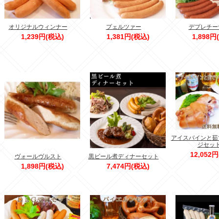
オリジナルウィンナー
プェルツァー
デプレチー
1,239円(税込)
1,381円(税込)
1,898円
アイスバインと茹
ジセッ
12,052
ヴォールヴルスト
黒ビール煮ディナーセット
1,898円(税込)
7,474円(税込)