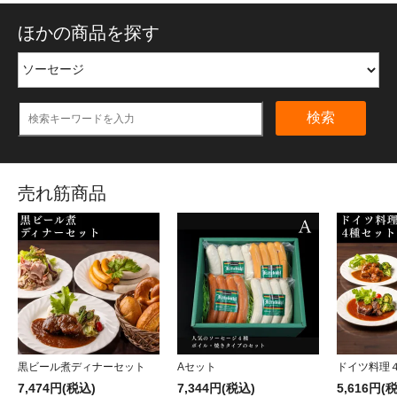
ほかの商品を探す
検索
売れ筋商品
黒ビール煮ディナーセット
Aセット
ドイツ料理
7,474円(税込)
7,344円(税込)
5,616円(