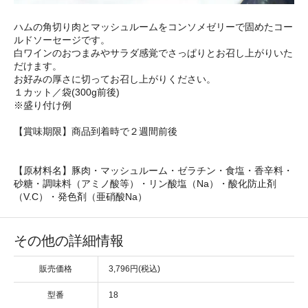
ハムの角切り肉とマッシュルームをコンソメゼリーで固めたコー
ルドソーセージです。
白ワインのおつまみやサラダ感覚でさっぱりとお召し上がりいた
だけます。
お好みの厚さに切ってお召し上がりください。
１カット／袋(300g前後)
※盛り付け例
【賞味期限】商品到着時で２週間前後
【原材料名】豚肉・マッシュルーム・ゼラチン・食塩・香辛料・
砂糖・調味料（アミノ酸等）・リン酸塩（Na）・酸化防止剤
（V.C）・発色剤（亜硝酸Na）
その他の詳細情報
販売価格
3,796円(税込)
型番
18