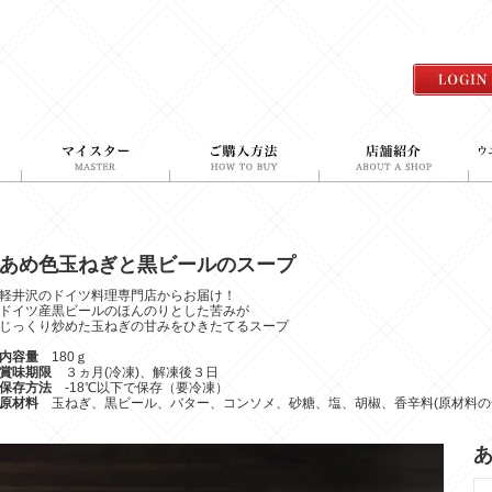
あめ色玉ねぎと黒ビールのスープ
軽井沢のドイツ料理専門店からお届け！
ドイツ産黒ビールのほんのりとした苦みが
じっくり炒めた玉ねぎの甘みをひきたてるスープ
内容量
180ｇ
賞味期限
３ヵ月(冷凍)、解凍後３日
保存方法
-18℃以下で保存（要冷凍）
原材料
玉ねぎ、黒ビール、バター、コンソメ、砂糖、塩、胡椒、香辛料(原材料の